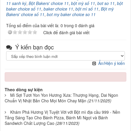
11 sanh ký
,
Bột Bakers' choice 11
,
bột mỳ số 11
,
bot so 11
,
bột
baker choice số 11
,
baker choice 11
,
bột mì số 11
,
Bột mỳ
Bakers' choice số 11
,
bot my baker choice so 11
Tổng số điểm của bài viết là: 0 trong 0 đánh giá
Click để đánh giá bài viết
Ý kiến bạn đọc
Ẩn/Hiện ý kiến
Theo dòng sự kiện
Mì Sợi Tươi Yon Yon Hương Xưa: Thượng Hạng, Dai Ngon
Chuẩn Vị Nhật Bản Cho Mọi Món Chay Mặn
(21/11/2025)
Khám Phá Hương Vị Tuyệt Vời với Bột mì địa cầu 999 - Nền
Tảng Sáng Tạo Cho Bánh Pizza, Bánh Mì Ngọt và Bánh
Sandwich Chất Lượng Cao
(28/11/2023)