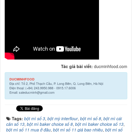
Tác giả bài viết:
ducminhfood.com
DUCMINHFOOD
Địa chỉ: Tổ 2, Phố Thạch Cầu, P. Long Biên, Q. Long Biên, Hà Nội
Điện thoại: (+84) 243.9950.988 - 0915.17.6006
Email: saleducminh@gmail.com
Tags:
bột mì số 3
,
bột mỳ interflour
,
bột mì số 8
,
bột mì cái
cân số 13
,
bột mì baker choice số 8
,
bột mì baker choice số 13
,
bột mì số 11 mua ở đâu
,
bột mì số 11 giá bao nhiêu
,
bột mì số