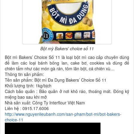
Bột mỳ Bakers' choice số 11
Bột mì Bakers’ Choice Số 11 là loại bột mì cao cấp chuyên dùng
để làm các loại bánh bông lan, cake bơ, cookies và dùng để
chiên tẩm như các món gà rán, tôm lăn bột, cá chiên xù…
Thông tin sản phẩm:
Tên sản phẩm: Bột mì Đa Dụng Bakers’ Choice Số 11
Khối lượng tịnh: 1kg/bịch
Cách bảo quản : Bảo quản ở nơi khô ráo, thoáng mát. Đóng kỹ
miệng bao sau khi mở
Nhà sản xuất: Công Ty Interflour Việt Nam
Liên hệ : 0915.17.6006
http://www.nguyenlieubanh.com/san-pham/bot-mi/bot-bakers-
choice-11