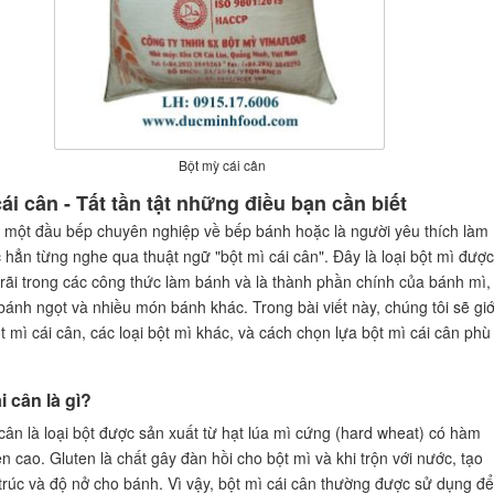
Bột mỳ cái cân
ái cân - Tất tần tật những điều bạn cần biết
 một đầu bếp chuyên nghiệp về bếp bánh hoặc là người yêu thích làm
 hẳn từng nghe qua thuật ngữ "bột mì cái cân". Đây là loại bột mì đượ
rãi trong các công thức làm bánh và là thành phần chính của bánh mì,
bánh ngọt và nhiều món bánh khác. Trong bài viết này, chúng tôi sẽ giớ
t mì cái cân, các loại bột mì khác, và cách chọn lựa bột mì cái cân phù
i cân là gì?
 cân là loại bột được sản xuất từ hạt lúa mì cứng (hard wheat) có hàm
n cao. Gluten là chất gây đàn hồi cho bột mì và khi trộn với nước, tạo
trúc và độ nở cho bánh. Vì vậy, bột mì cái cân thường được sử dụng để