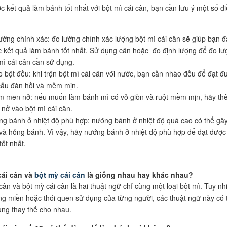
c kết quả làm bánh tốt nhất với bột mì cái cân, bạn cần lưu ý một số đ
ường chính xác: đo lường chính xác lượng bột mì cái cân sẽ giúp bạn đ
 kết quả làm bánh tốt nhất. Sử dụng cân hoặc đo định lượng để đo lư
mì cái cân cần sử dụng.
 bột đều: khi trộn bột mì cái cân với nước, bạn cần nhào đều để đạt đ
cấu đàn hồi và mềm mịn.
 men nở: nếu muốn làm bánh mì có vỏ giòn và ruột mềm mịn, hãy th
nở vào bột mì cái cân.
g bánh ở nhiệt độ phù hợp: nướng bánh ở nhiệt độ quá cao có thể gâ
và hỏng bánh. Vì vậy, hãy nướng bánh ở nhiệt độ phù hợp để đạt được
tốt nhất.
cái cân và
bột mỳ cái cân
là giống nhau hay khác nhau?
cân và bột mỳ cái cân là hai thuật ngữ chỉ cùng một loại bột mì. Tuy nh
ng miền hoặc thói quen sử dụng của từng người, các thuật ngữ này có 
ng thay thế cho nhau.