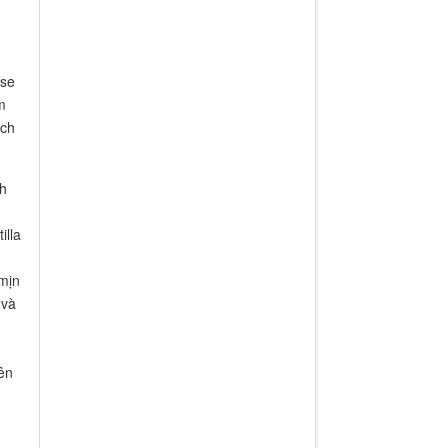
ose
m
ích
nh
illa
 mịn
 và
ên