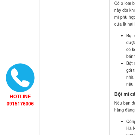
Có 2 loại 
này đôi kh
mì phù hợp
dứa là hai
Bột 
được
có k
bánh
Bột 
gói 
nhà 
nấu 
Bột mì c
HOTLINE
Nếu bạn đa
0915176006
hàng đáng 
Công
Hà N