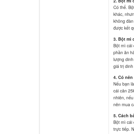
2. Bột mì
Có thể. Bộ
khác, nhưn
không đàn 
được kết qu
3. Bột mì
Bột mì cái
phần ăn h
lượng dinh
giá trị din
4. Có nên
Nếu bạn là
cái cân 25k
nhiên, nếu
nên mua cá
5. Cách b
Bột mì cái
trực tiếp.