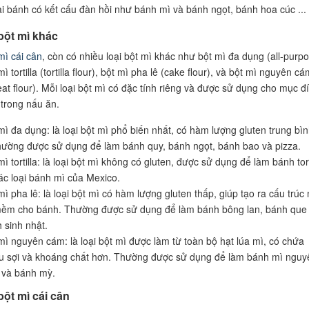
ại bánh có kết cấu đàn hồi như bánh mì và bánh ngọt, bánh hoa cúc ...
bột mì khác
mì cái cân
, còn có nhiều loại bột mì khác như bột mì đa dụng (all-purp
 mì tortilla (tortilla flour), bột mì pha lê (cake flour), và bột mì nguyên cá
at flour). Mỗi loại bột mì có đặc tính riêng và được sử dụng cho mục đ
trong nấu ăn.
mì đa dụng: là loại bột mì phổ biến nhất, có hàm lượng gluten trung bì
hường được sử dụng để làm bánh quy, bánh ngọt, bánh bao và pizza.
mì tortilla: là loại bột mì không có gluten, được sử dụng để làm bánh tort
ác loại bánh mì của Mexico.
mì pha lê: là loại bột mì có hàm lượng gluten thấp, giúp tạo ra cấu trúc
ềm cho bánh. Thường được sử dụng để làm bánh bông lan, bánh que
 sinh nhật.
mì nguyên cám: là loại bột mì được làm từ toàn bộ hạt lúa mì, có chứa
u sợi và khoáng chất hơn. Thường được sử dụng để làm bánh mì nguy
và bánh mỳ.
bột mì cái cân