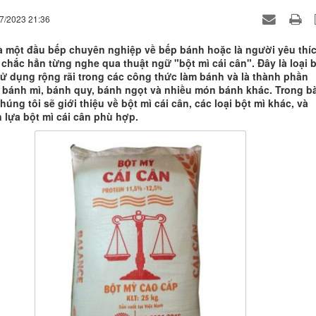
07/2023 21:36
à một đầu bếp chuyên nghiệp về bếp bánh hoặc là người yêu thí
 chắc hẳn từng nghe qua thuật ngữ "bột mì cái cân". Đây là loại 
ử dụng rộng rãi trong các công thức làm bánh và là thành phần
 bánh mì, bánh quy, bánh ngọt và nhiều món bánh khác. Trong bà
chúng tôi sẽ giới thiệu về bột mì cái cân, các loại bột mì khác, và
 lựa bột mì cái cân phù hợp.