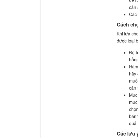
0915
cân 
Các 
Cách chọ
Khi lựa ch
được loại 
Độ t
hồng
Hàm 
hãy 
muốn
cân 
Mục 
mục 
chọn
bánh
quả 
Các lưu 