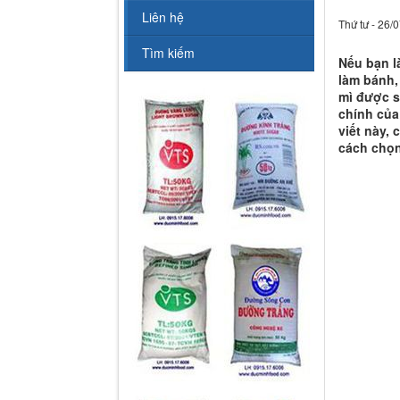
Liên hệ
Thứ tư - 26/
Tìm kiếm
Nếu bạn l
làm bánh,
mì được s
chính của
viết này, 
cách chọn