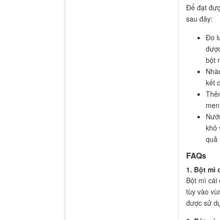
Để đạt đượ
sau đây:
Đo l
được
bột 
Nhào
kết 
Thêm
men 
Nướn
khô 
quả 
FAQs
1. Bột mì 
Bột mì cái 
tùy vào vù
được sử dụ