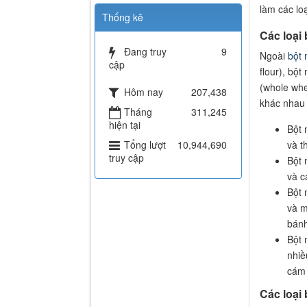
làm các lo
Thống kê
Các loại 
Đang truy
9
Ngoài
bột 
cập
flour), bột
(whole whe
Hôm nay
207,438
khác nhau 
Tháng
311,245
hiện tại
Bột 
Tổng lượt
10,944,690
và t
truy cập
Bột 
và c
Bột 
và m
bánh
Bột 
nhiề
cám 
Các loại 