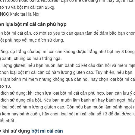
.17.6006 hoặc 0243.9950.988, bạn có thể dễ dàng tìm thấy bột mì cái
số 13 và bột mì cái cân 25kg.
NCC khác tại Hà Nội
n lựa bột mì cái cân phù hợp
ọn bột mì cái cân, có một số yếu tố cần quan tâm để đảm bảo bạn chọ
bột phù hợp với mục đích sử dụng.
rắng: độ trắng của bột mì cái cân không được trắng như bột mỳ 3 bông
 xanh, chúng có màu trắng ngà.
lượng gluten: nếu bạn muốn làm bánh có kết cấu đàn hồi và mềm mịn
chọn loại bột mì cái cân có hàm lượng gluten cao. Tuy nhiên, nếu bạn
 làm bánh mì mềm nhưng không quá đàn hồi, hãy chọn loại bột mì cá
số 13.
đích sử dụng: khi chọn lựa loại bột mì cái cân phù hợp, bạn cần lưu ý 
đích sử dụng của bột. Nếu bạn muốn làm bánh mì hay bánh ngọt, hãy
 loại bột có hàm lượng gluten cao. Còn nếu bạn muốn làm bánh ngọt 
 kem hay bánh cuộn, hãy chọn loại bột mì cái cân số 13 để đạt được k
tốt nhất.
ý khi sử dụng
bột mì cái cân