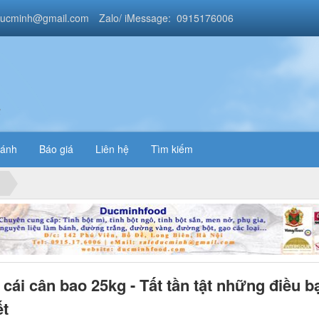
ducminh@gmail.com
Zalo/ iMessage: 0915176006
a
bánh
Báo giá
Liên hệ
Tìm kiếm
 cái cân bao 25kg - Tất tần tật những điều b
ết