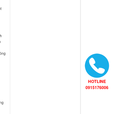
t
nh
m
đóng
HOTLINE
0915176006
ng