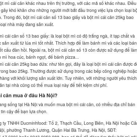
bột mì cái cân khác nhau trên thị trường, với các mã số khác nhau. Điều
i gây khó khăn cho những người mới bắt đầu trong việc lựa chọn loại bộ
. Trong đó, bột mì cái cân số 13 bao giấy và bột mì cái cân 25kg bao
 loại nhà máy đang sản xuất.
mì cái cân số 13 bao giấy: là loại bột mì có độ trắng ngà, ít tạp chất và
 sản xuất từ lúa mì tốt nhất. Thích hợp để làm bánh mì và các loại bá
ết cấu đàn hồi. Ngoài ra, bột mì cái cân số 13 còn được sử dụng để là
 mì hoa cúc, bánh ngọt, đế bánh pizza...
mì cái cân 25kg bao dứa: như tên gọi, đây là loại bột mì cái cân được 
trong bao 25kg. Thường được sử dụng trong các bếp công nghiệp hoặc
hàng với khối lượng sản xuất lớn. Tuy nhiên, với những người yêu thích
ăn tại nhà cũng có thể mua loại này để tiết kiệm chi phí.
ái cân mua ở đâu Hà Nội?
ng sống tại Hà Nội và muốn mua bột mì cái cân, có nhiều địa chỉ bán
tin cậy để bạn lựa chọn.
 ty TNHH Ducminhfood: Tổ 2, Thạch Cầu, Long Biên, Hà Nội hoặc Cả
ội, phường Thanh Lương, Quận Hai Bà Trưng, Hà Nội, SĐT: