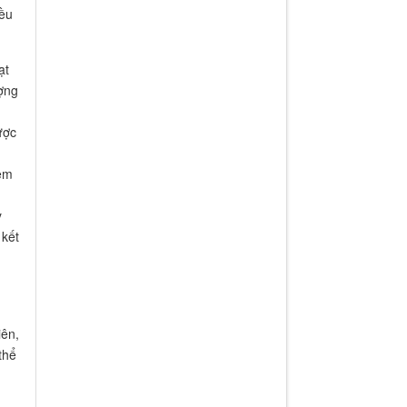
iều
ạt
ợng
ược
êm
y
 kết
iên,
thể