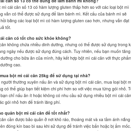
 cái cân số 13 có thể dùng để làm bánh mì không?
t mì cái cân số 13 có hàm lượng gluten thấp hơn so với các loại bột mì
g vẫn có thể được sử dụng để làm bánh mì. Kết cấu của bánh mì sẽ
hồi bằng các loại bột mì có hàm lượng gluten cao hơn, nhưng vẫn đạt
ả tốt.
 cái cân có tốt cho sức khỏe không?
 cân không chứa nhiều dinh dưỡng, nhưng có thể được sử dụng trong 
àng ngày nếu được sử dụng đúng cách. Tuy nhiên, nếu bạn muốn tăng
 dưỡng cho bữa ăn của mình, hãy kết hợp bột mì cái cân với thực phẩ
h dưỡng cao.
 mua bột mì cái cân 25kg để sử dụng tại nhà?
 người thường xuyên nấu ăn và sử dụng bột mì cái cân, mua loại bột m
g có thể giúp bạn tiết kiệm chi phí hơn so với việc mua từng gói nhỏ. T
 bạn chỉ nấu ăn ít hoặc không có nhu cầu sử dụng nhiều bột mì cái cân
c gói nhỏ hơn để tránh lãng phí.
ảo quản bột mì cái cân để tốt nhất?
 cân cần được bảo quản ở nơi khô ráo, thoáng mát và xa tầm ánh nắng
 Nên đóng kín bao bì sau khi sử dụng để tránh việc bẩn hoặc bị ẩm mốc.