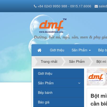
+84 0243 9950 988 - 0915.17.6006
sale
Đường, bột mì, ngô, sắn, men & phụ gi
Giới thiệu
Sản Phẩm
Bếp 
Trang nhất
Sản Phẩm
Bột mì
Giới thiệu
Sản Phẩm
Bếp bánh
Bột mì
cần bi
Báo giá